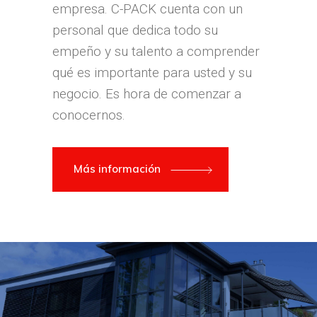
empresa. C-PACK cuenta con un
personal que dedica todo su
empeño y su talento a comprender
qué es importante para usted y su
negocio. Es hora de comenzar a
conocernos.
Más información