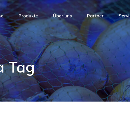
VAC 1029
me
Produkte
Über uns
Partner
Servi
VAC 929
VAC 956
VAC 967
VAC 1029
VAC 931 E
VAC 929
ca Tag
VAC 942
VAC 956
VAC 928.1
VAC 967
VAC 984
VAC 931 E
VAS 991
VAC 942
VAS 992
VAC 928.1
VAS 996
VAC 984
HCL 912
VAS 991