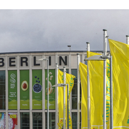
HS 913
VAS 992
VAS 996
HCL 912
HS 913